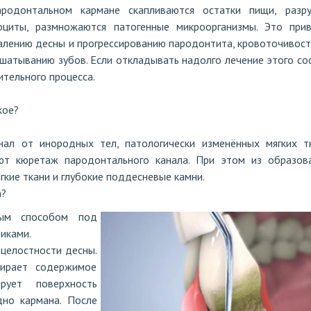
родонтальном кармане скапливаются остатки пищи, разр
оциты, размножаются патогенные микроорганизмы. Это при
алению десны и прогрессированию пародонтита, кровоточивост
сшатыванию зубов. Если откладывать надолго лечение этого со
ительного процесса.
кое?
ал от инородных тел, патологически изменённых мягких т
ют кюретаж пародонтального канала. При этом из образов
кие ткани и глубокие поддесневые камни.
а?
тым способом под
иками.
целостности десны.
бирает содержимое
рует поверхность
дно кармана. После