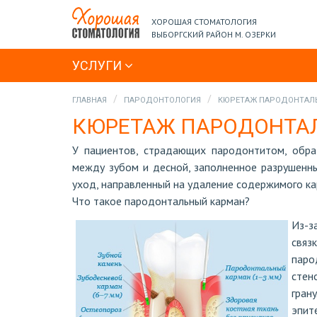
ХОРОШАЯ СТОМАТОЛОГИЯ
ВЫБОРГСКИЙ РАЙОН М. ОЗЕРКИ
УСЛУГИ
ГЛАВНАЯ
ПАРОДОНТОЛОГИЯ
КЮРЕТАЖ ПАРОДОНТАЛ
КЮРЕТАЖ ПАРОДОНТА
У пациентов, страдающих пародонтитом, обра
между зубом и десной, заполненное разрушенн
уход, направленный на удаление содержимого ка
Что такое пародонтальный карман?
Из-з
связ
паро
стен
гран
эпит