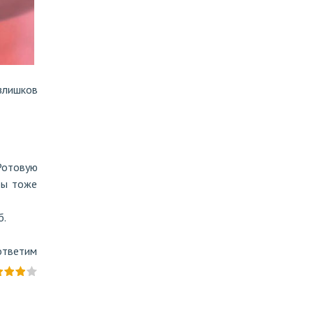
злишков
Ротовую
бы тоже
б.
ответим