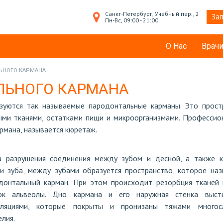
Санкт-Петербург, Учебный пер., 2
Зап
Пн-Вс, 09:00 - 21:00
О Нас
Врач
ЬНОГО КАРМАНА
ЛЬНОГО КАРМАНА
зуются так называемые пародонтальные карманы. Это прост
ыми тканями, остатками пищи и микроорганизмами. Профессио
рмана, называется кюретаж.
а разрушения соединения между зубом и десной, а также к
ки зуба, между зубами образуется пространство, которое наз
донтальный карман. При этом происходит резорбция тканей 
ок альвеолы. Дно кармана и его наружная стенка выст
уляциями, которые покрыты и пронизаны тяжами многос
елия.