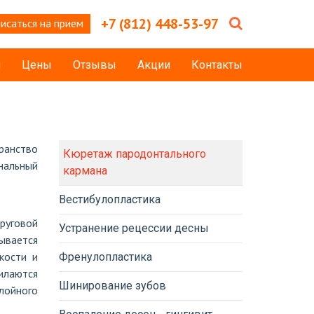
+7 (812) 448-53-97
исаться на прием
и
Цены
Отзывы
Акции
Контакты
ранство
Кюретаж пародонтального
нальный
кармана
Вестибулопластика
руговой
Устранение рецессии десны
ывается
кости и
Френулопластика
илаются
Шинирование зубов
лойного