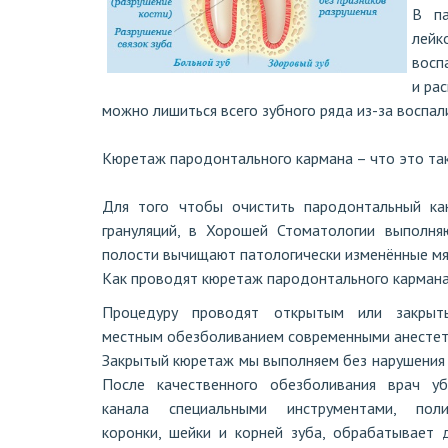
В па
лейк
восп
и ра
можно лишиться всего зубного ряда из-за воспал
Кюретаж пародонтального кармана – что это та
Для того чтобы очистить пародонтальный кан
грануляций, в Хорошей Стоматологии выполня
полости вычищают патологически изменённые мяг
Как проводят кюретаж пародонтального карман
Процедуру проводят открытым или закры
местным обезболиванием современными анестет
Закрытый кюретаж мы выполняем без нарушения 
После качественного обезболивания врач у
канала специальными инструментами, поли
коронки, шейки и корней зуба, обрабатывает 