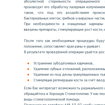
абсолютной стерильности операционного
производят его обработку лазерным излучением.
таков, что под его воздействием происх
бактериальных клеток, грибков и вирусных частиц
При необходимости в очищенные карманы
введены препараты, стимулирующие рост кости, и
После того как необходимые процедуры будут
положение, сопоставляет края раны и ушивает.
В результате проведённой операции удаётся дост
Устранение зубодёсневых карманов,
Удаление зубных отложений, расположенны
Удаление из-под десны грануляционных тка
Стимуляция регенерации кости за счёт вво
Если Вас интересует возможность радикального 
обращайтесь в Хорошую Стоматологию. У нас мо
виды стоматологической помощи.
Позвоните по телефону 448-53-97, чтобы записа