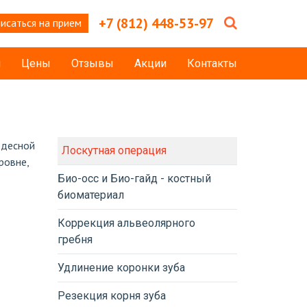
+7 (812) 448-53-97
исаться на прием
и
Цены
Отзывы
Акции
Контакты
 десной
Лоскутная операция
ровне,
Био-осс и Био-гайд - костный
биоматериал
Коррекция альвеолярного
гребня
Удлинение коронки зуба
Резекция корня зуба