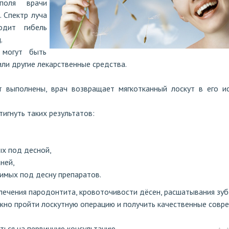
 поля врачи
 Спектр луча
одит гибель
.
 могут быть
ли другие лекарственные средства.
 выполнены, врач возвращает мягкотканный лоскут в его и
игнуть таких результатов:
х под десной,
ней,
димых под десну препаратов.
лечения пародонтита, кровоточивости дёсен, расшатывания зуб
жно пройти лоскутную операцию и получить качественные совр
ться на первичную консультацию.