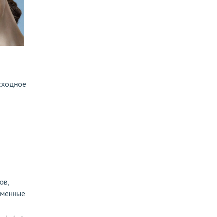
сходное
ов,
еменные