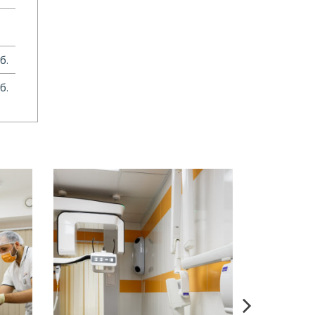
б.
б.