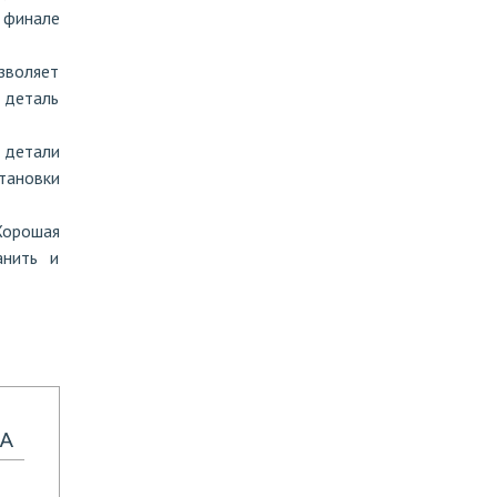
 финале
зволяет
 деталь
 детали
тановки
Хорошая
анить и
А