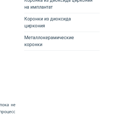
Коронка из диоксида циркония
на имплантат
Коронки из диоксида
циркония
Металлокерамические
коронки
пока не
процесс