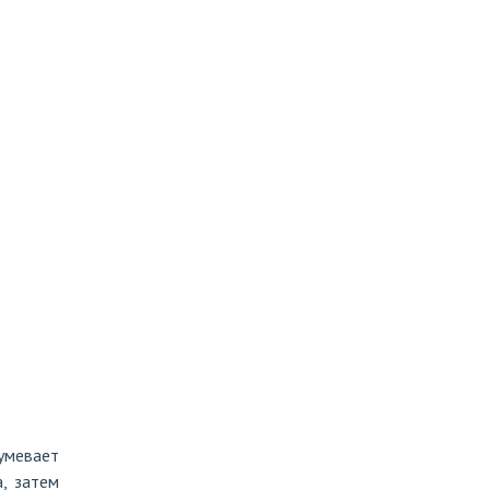
умевает
, затем