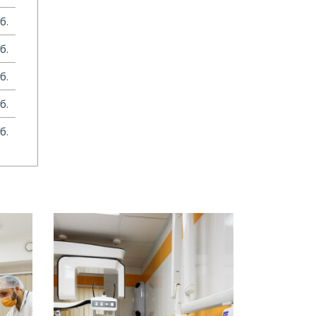
б.
б.
б.
б.
б.