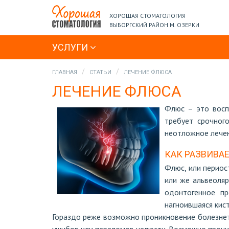
ХОРОШАЯ СТОМАТОЛОГИЯ
ВЫБОРГСКИЙ РАЙОН М. ОЗЕРКИ
УСЛУГИ
ГЛАВНАЯ
СТАТЬИ
ЛЕЧЕНИЕ ФЛЮСА
ЛЕЧЕНИЕ ФЛЮСА
Флюс – это восп
требует срочног
неотложное лече
КАК РАЗВИВА
Флюс, или периос
или же альвеоляр
одонтогенное пр
нагноившаяся кис
Гораздо реже возможно проникновение болезнет