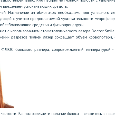
надкостницей, выполняют вскрытие гнойной полости с удалени
м введением успокаивающих средств.
ей. Назначение антибиотиков необходимо для успешного ле
дящий с учетом предполагаемой чувствительности микрофлор
, обезболивающие средства и физиопроцедуры.
т с использованием стоматологического лазера Doctor Smile.
нении разрезов тканей лазер сокращает объём кровопотери,
ас ФЛЮС большого размера, сопровождаемый температурой - 
и челюсти, Вы подозреваете наличие флюса – свяжитесь с н