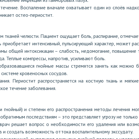
кновение инфекции из гайморовых пазух.
течение. Воспаление вначале охватывает один из слоёв надко
зникает остео-периостит.
м тканей челюсти. Пациент ощущает боль, распирание, отмечает
 приобретает интенсивный, пульсирующий характер, может распр
омы общей интоксикации – слабость, недомогание, повышение 
а. Теплые компрессы, напротив, усиливают боль.
образовавшиеся гнойные массы стремятся занять как можно 
 системе кровеносных сосудов.
ния. Периостит распространяется на костную ткань и мягки
ское течение заболевания.
и гнойный) и степени его распространения методы лечения мо
обратимым последствиям – это представляет угрозу не только р
 врач решает вопрос о необходимости его удаления или воз
ов и создать возможность оттока воспалительному экссудату.