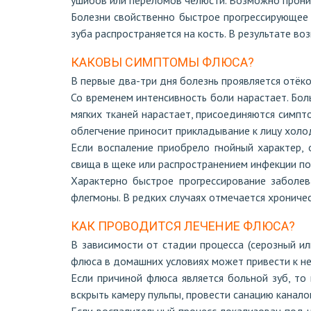
ушибов или переломов челюсти. Возможно прони
Болезни свойственно быстрое прогрессирующее 
зуба распространяется на кость. В результате во
КАКОВЫ СИМПТОМЫ ФЛЮСА?
В первые два-три дня болезнь проявляется отёко
Со временем интенсивность боли нарастает. Боль
мягких тканей нарастает, присоединяются симпт
облегчение приносит прикладывание к лицу холод
Если воспаление приобрело гнойный характер, 
свища в щеке или распространением инфекции по
Характерно быстрое прогрессирование заболева
флегмоны. В редких случаях отмечается хрониче
КАК ПРОВОДИТСЯ ЛЕЧЕНИЕ ФЛЮСА?
В зависимости от стадии процесса (серозный ил
флюса в домашних условиях может привести к не
Если причиной флюса является больной зуб, то
вскрыть камеру пульпы, провести санацию канал