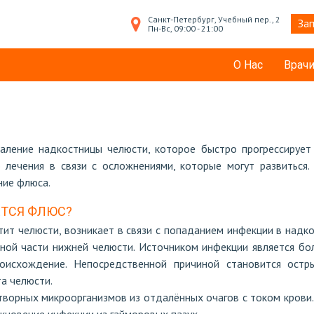
Санкт-Петербург, Учебный пер., 2
Зап
Пн-Вс, 09:00 - 21:00
О Нас
Врач
аление надкостницы челюсти, которое быстро прогрессирует 
о лечения в связи с осложнениями, которые могут развиться
ние флюса.
ЕТСЯ ФЛЮС?
тит челюсти, возникает в связи с попаданием инфекции в надк
ной части нижней челюсти. Источником инфекции является бол
оисхождение. Непосредственной причиной становится остр
та челюсти.
ворных микроорганизмов из отдалённых очагов с током крови. 