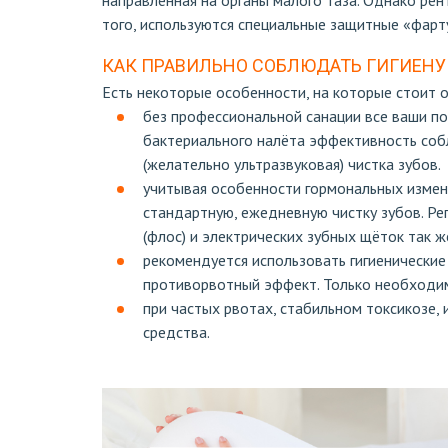
направленная на органы малого таза. Однако рен
того, используются специальные защитные «фарту
КАК ПРАВИЛЬНО СОБЛЮДАТЬ ГИГИЕНУ
Есть некоторые особенности, на которые стоит 
без профессиональной санации все ваши по
бактериального налёта эффективность соб
(желательно ультразвуковая) чистка зубов.
учитывая особенности гормональных измен
стандартную, ежедневную чистку зубов. Ре
(флос) и электрических зубных щёток так 
рекомендуется использовать гигиенически
противорвотный эффект. Только необходим
при частых рвотах, стабильном токсикозе
средства.