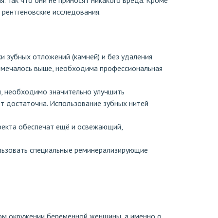
. Так что они не приносят никакого вреда. Кроме
 рентгеновские исследования.
и зубных отложений (камней) и без удаления
отмечалось выше, необходима профессиональная
ы, необходимо значительно улучшить
ет достаточна. Использование зубных нитей
фекта обеспечат ещё и освежающий,
ользовать специальные реминерализирующие
ом окружении беременной женщины, а именно о