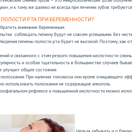
тгеновские снимки зубов – это микроскопические дозы облучения
ки», и к тому же далеко не всегда при лечении зубов требуются
 ПОЛОСТИ РТА ПРИ БЕРЕМЕННОСТИ?
обратить внимание беременным:
пытки соблюдать гигиену будут не совсем успешными. Без чистк
людения гигиены полости рта будет не высокой. Поэтому, как 
ений и связанного с этим резкого повышения кислотности слюн
гулярность и особая тщательность в большинстве случаев быва
же улучшит общее состояние.
е полоскания. При наличии токсикоза они кроме очищающего эф
о использовать полоскания не содержащие алкоголь.
, изофагальном рефлексе и повышенной кислотности можно исп
Нельзя забывать и о близк