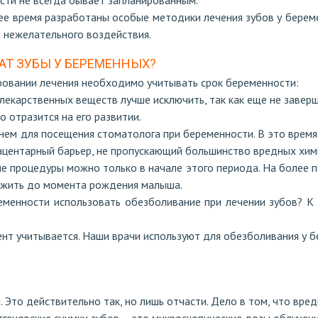
сти не всегда бывает запланированным.
ее время разработаны особые методики лечения зубов у берем
т нежелательного воздействия.
АТ ЗУБЫ У БЕРЕМЕННЫХ?
ровании лечения необходимо учитывать срок беременности:
лекарственных веществ лучше исключить, так как еще не завер
о отразится на его развитии.
ем для посещения стоматолога при беременности. В это врем
ацентарный барьер, не пропускающий большинство вредных хим
 процедуры можно только в начале этого периода. На более 
ожить до момента рождения малыша.
еменности использовать обезболивание при лечении зубов? К
нт учитывается. Наши врачи используют для обезболивания у 
 Это действительно так, но лишь отчасти. Дело в том, что вред