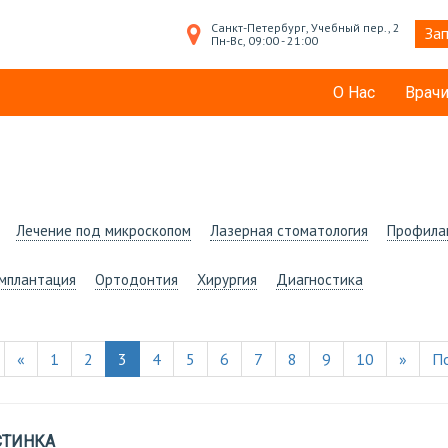
Санкт-Петербург, Учебный пер., 2
Зап
Пн-Вс, 09:00 - 21:00
О Нас
Врач
Лечение под микроскопом
Лазерная стоматология
Профила
мплантация
Ортодонтия
Хирургия
Диагностика
«
1
2
3
4
5
6
7
8
9
10
»
П
СТИНКА